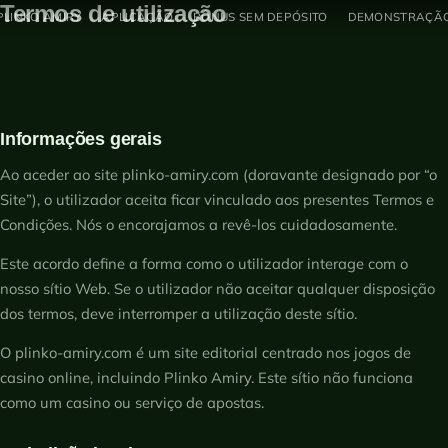
Termos de utilização
Saltar
PLINKO AMIRY
APLICAÇÃO
BÔNUS SEM DEPÓSITO
DEMONSTRAÇÃ
para
o
conteúdo
Informações gerais
Ao aceder ao site plinko-amiry.com (doravante designado por “o
Site”), o utilizador aceita ficar vinculado aos presentes Termos e
Condições. Nós o encorajamos a revê-los cuidadosamente.
Este acordo define a forma como o utilizador interage com o
nosso sítio Web. Se o utilizador não aceitar qualquer disposição
dos termos, deve interromper a utilização deste sítio.
O plinko-amiry.com é um site editorial centrado nos jogos de
casino online, incluindo
Plinko Amiry
. Este sítio não funciona
como um casino ou serviço de apostas.