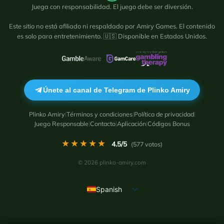
Juega con responsabilidad. El juego debe ser diversión.
Este sitio no está afiliado ni respaldado por
Amiry Games
. El contenido
es solo para entretenimiento. 🇺🇸 Disponible en Estados Unidos.
Únete al canal de Telegram de Plinko Amiry
Plinko Amiry
Términos y condiciones
Política de privacidad
|
|
|
Juego Responsable
Contacto
Aplicación
Códigos Bonus
|
|
|
★★★★★
4.5
/5
(
577
votos)
© 2026 plinko-amiry.com
Spanish
English
French