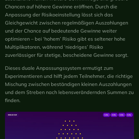
Chancen auf höhere Gewinne eröffnen. Durch die
Anpassung der Risikoeinstellung lässt sich das
Gleichgewicht zwischen regelmäßigen Auszahlungen
und der Chance auf bedeutende Gewinne weiter
optimieren – bei ‘hohem’ Risiko gibt es seltener hohe
Multiplikatoren, während ‘niedriges’ Risiko
zuverlässiger für stetige, bescheidene Gewinne sorgt.
Dieses duale Anpassungssystem ermutigt zum
Experimentieren und hilft jedem Teilnehmer, die richtige
Mischung zwischen beständigen kleinen Auszahlungen
und dem Streben nach lebensverändernden Summen zu
finden.