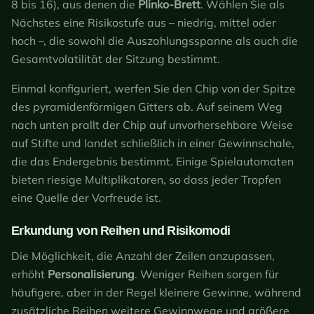
8 bis 16), aus denen die
Plinko-Brett
. Wählen Sie als
Nächstes eine Risikostufe aus – niedrig, mittel oder
hoch –, die sowohl die Auszahlungsspanne als auch die
Gesamtvolatilität der Sitzung bestimmt.
Einmal konfiguriert, werfen Sie den Chip von der Spitze
des pyramidenförmigen Gitters ab. Auf seinem Weg
nach unten prallt der Chip auf unvorhersehbare Weise
auf Stifte und landet schließlich in einer Gewinnschale,
die das Endergebnis bestimmt. Einige Spielautomaten
bieten riesige Multiplikatoren, so dass jeder Tropfen
eine Quelle der Vorfreude ist.
Erkundung von Reihen und Risikomodi
Die Möglichkeit, die Anzahl der Zeilen anzupassen,
erhöht
Personalisierung
. Weniger Reihen sorgen für
häufigere, aber in der Regel kleinere Gewinne, während
zusätzliche Reihen weitere Gewinnwege und größere