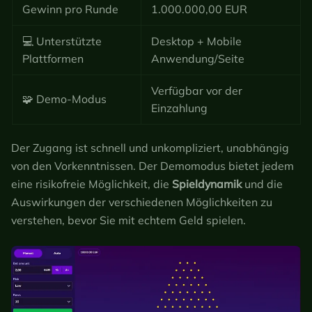
Gewinn pro Runde
1.000.000,00 EUR
💻 Unterstützte
Desktop + Mobile
Plattformen
Anwendung/Seite
Verfügbar vor der
🧩 Demo-Modus
Einzahlung
Der Zugang ist schnell und unkompliziert, unabhängig
von den Vorkenntnissen. Der Demomodus bietet jedem
eine risikofreie Möglichkeit, die
Spieldynamik
und die
Auswirkungen der verschiedenen Möglichkeiten zu
verstehen, bevor Sie mit echtem Geld spielen.