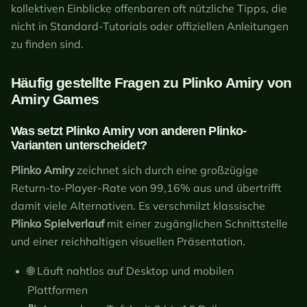
kollektiven Einblicke offenbaren oft nützliche Tipps, die
nicht in Standard-Tutorials oder offiziellen Anleitungen
zu finden sind.
Häufig gestellte Fragen zu
Plinko Amiry
von
Amiry Games
Was setzt
Plinko Amiry
von anderen Plinko-
Varianten unterscheidet?
Plinko Amiry
zeichnet sich durch eine großzügige
Return-to-Player-Rate von 99,16% aus und übertrifft
damit viele Alternativen. Es verschmilzt klassische
Plinko Spielverlauf
mit einer zugänglichen Schnittstelle
und einer reichhaltigen visuellen Präsentation.
🌐 Läuft nahtlos auf Desktop und mobilen
Plattformen