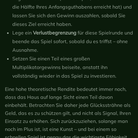
die Hälfte Ihres Anfangsguthabens erreicht hat) und
lassen Sie sich den Gewinn auszahlen, sobald Sie
dieses Ziel erreicht haben.
Lege ein
Verlustbegrenzung
für diese Spielrunde und
beende das Spiel sofort, sobald du es triffst – ohne
Ausnahme.
Setzen Sie einen Teil eines großen
Multiplikatorgewinns beiseite, anstatt ihn
vollständig wieder in das Spiel zu investieren.
Eine hohe theoretische Rendite bedeutet immer noch,
dass das Haus auf lange Sicht einen Teil davon
einbehält. Betrachten Sie daher jede Glückssträhne als
Geld, das es zu schützen gilt, und nicht als Signal, Ihren
Einsatz zu erhöhen. Sich zurückzuziehen, solange man
noch im Plus ist, ist eine Kunst – und bei einem so
schnellen Spiel ist genau das die wichtigste Fähigkeit.