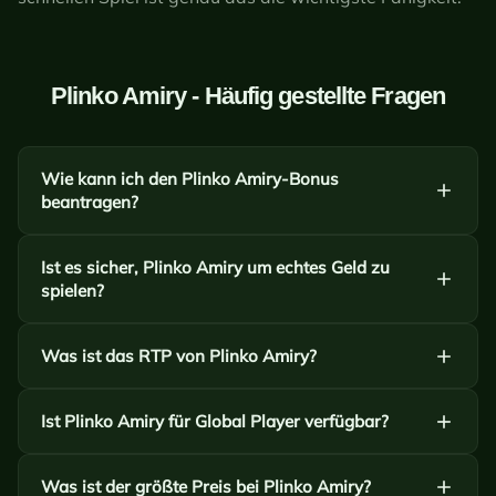
Plinko Amiry
- Häufig gestellte Fragen
Wie kann ich den Plinko Amiry-Bonus
beantragen?
In der Tat! Spieler erhalten einen Einzahlungsbonus von
Ist es sicher, Plinko Amiry um echtes Geld zu
bis zu $4000 für Plinko Amiry Spieler. So funktioniert es:
spielen?
Klicken Sie auf die Schaltfläche "Spielen" oben, erstellen
Sie ein Konto in dem empfohlenen Casino und zahlen Sie
Ja, Plinko Amiry wurde von Amiry Games entwickelt,
auf Ihr Konto ein. Sie erhalten den gleichen Bonusbetrag,
Was ist das RTP von Plinko Amiry?
einem bekannten Studio in der Online-Casino-Branche.
so dass Sie mit der doppelten Spielstärke spielen können.
Das Spiel kommt mit einem RTP von 99%, was ein faires
Die Rendite von Plinko Amiry liegt bei 99% und gehört
Spiel für die Spieler bedeutet. Ihre Daten und Zahlungen
Ist Plinko Amiry für Global Player verfügbar?
damit zu den wettbewerbsfähigsten Titeln unserer Zeit.
sind vollständig geschützt.
Die Spieler schätzen dieses Maß an Transparenz bei den
Plinko Amiry steht Spielern weltweit offen. Unsere
Renditen.
Was ist der größte Preis bei Plinko Amiry?
Plattform erkennt automatisch Ihre Region, um die besten